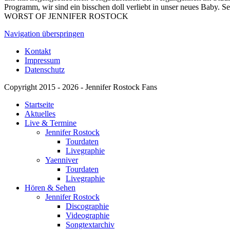
Programm, wir sind ein bisschen doll verliebt in unser neues Baby. Set
WORST OF JENNIFER ROSTOCK
Navigation überspringen
Kontakt
Impressum
Datenschutz
Copyright 2015 - 2026 - Jennifer Rostock Fans
Startseite
Aktuelles
Live & Termine
Jennifer Rostock
Tourdaten
Livegraphie
Yaenniver
Tourdaten
Livegraphie
Hören & Sehen
Jennifer Rostock
Discographie
Videographie
Songtextarchiv