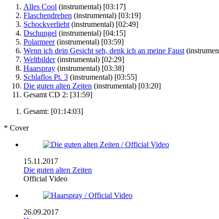
Alles Cool
(instrumental)
[03:17]
Flaschendrehen
(instrumental)
[03:19]
Schockverliebt
(instrumental)
[02:49]
Dschungel
(instrumental)
[04:15]
Polarmeer
(instrumental)
[03:59]
Wenn ich dein Gesicht seh, denk ich an meine Faust
(instrumen
Weltbilder
(instrumental)
[02:29]
Haarspray
(instrumental)
[03:38]
Schlaflos Pt. 3
(instrumental)
[03:55]
Die guten alten Zeiten
(instrumental)
[03:20]
Gesamt CD 2:
[31:59]
Gesamt:
[01:14:03]
* Cover
15.11.2017
Die guten alten Zeiten
Official Video
26.09.2017