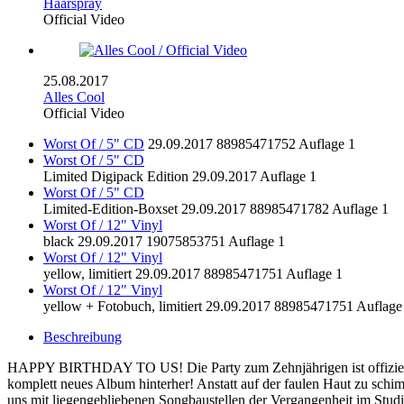
Haarspray
Official Video
25.08.2017
Alles Cool
Official Video
Worst Of / 5" CD
29.09.2017
88985471752
Auflage 1
Worst Of / 5" CD
Limited Digipack Edition
29.09.2017
Auflage 1
Worst Of / 5" CD
Limited-Edition-Boxset
29.09.2017
88985471782
Auflage 1
Worst Of / 12" Vinyl
black
29.09.2017
19075853751
Auflage 1
Worst Of / 12" Vinyl
yellow, limitiert
29.09.2017
88985471751
Auflage 1
Worst Of / 12" Vinyl
yellow + Fotobuch, limitiert
29.09.2017
88985471751
Auflage
Beschreibung
HAPPY BIRTHDAY TO US! Die Party zum Zehnjährigen ist offiziell erö
komplett neues Album hinterher! Anstatt auf der faulen Haut zu schi
uns mit liegengebliebenen Songbaustellen der Vergangenheit im Studi