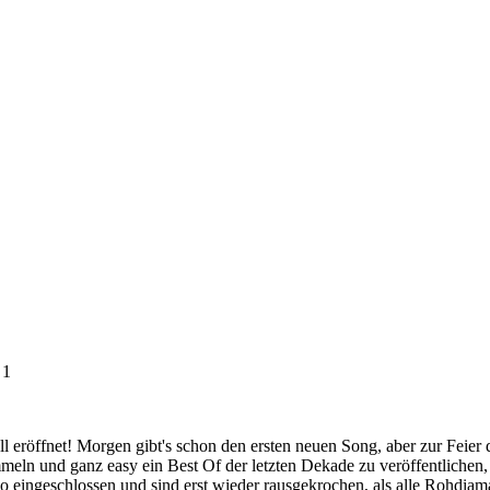
 1
ffnet! Morgen gibt's schon den ersten neuen Song, aber zur Feier des
mmeln und ganz easy ein Best Of der letzten Dekade zu veröffentlichen
o eingeschlossen und sind erst wieder rausgekrochen, als alle Rohdiam