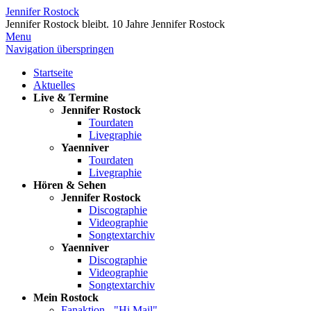
Jennifer Rostock
Jennifer Rostock bleibt.
10 Jahre Jennifer Rostock
Menu
Navigation überspringen
Startseite
Aktuelles
Live & Termine
Jennifer Rostock
Tourdaten
Livegraphie
Yaenniver
Tourdaten
Livegraphie
Hören & Sehen
Jennifer Rostock
Discographie
Videographie
Songtextarchiv
Yaenniver
Discographie
Videographie
Songtextarchiv
Mein Rostock
Fanaktion - "Hi Mail"