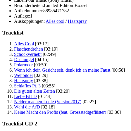
Label:
Four Music (Sony Music)
Besonderheiten:
Limited-Edition-Boxset
Artikelnummer:
88985471782
Auflage:
1
Auskopplungen:
Alles cool
/
Haarspray
Tracklist
Alles Cool
[03:17]
Flaschendrehen
[03:19]
Schockverliebt
[02:49]
Dschungel
[04:15]
Polarmeer
[03:59]
Wenn ich dein Gesicht seh, denk ich an meine Faust
[00:58]
Weltbilder
[02:29]
Haarspray
[03:38]
Schlaflos Pt. 3
[03:55]
Die guten alten Zeiten
[03:20]
Liebe BILD
[01:44]
Neider machen Leute (Version2017)
[02:27]
Wähl die AfD
[02:18]
Keine Macht den Profis (feat. Grossstadtgeflüster)
[03:36]
Tracklist CD 2