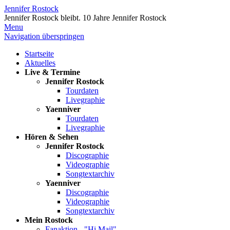
Jennifer Rostock
Jennifer Rostock bleibt.
10 Jahre Jennifer Rostock
Menu
Navigation überspringen
Startseite
Aktuelles
Live & Termine
Jennifer Rostock
Tourdaten
Livegraphie
Yaenniver
Tourdaten
Livegraphie
Hören & Sehen
Jennifer Rostock
Discographie
Videographie
Songtextarchiv
Yaenniver
Discographie
Videographie
Songtextarchiv
Mein Rostock
Fanaktion - "Hi Mail"