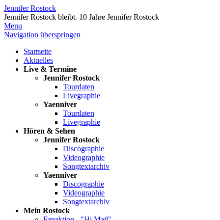
Jennifer Rostock
Jennifer Rostock bleibt.
10 Jahre Jennifer Rostock
Menu
Navigation überspringen
Startseite
Aktuelles
Live & Termine
Jennifer Rostock
Tourdaten
Livegraphie
Yaenniver
Tourdaten
Livegraphie
Hören & Sehen
Jennifer Rostock
Discographie
Videographie
Songtextarchiv
Yaenniver
Discographie
Videographie
Songtextarchiv
Mein Rostock
Fanaktion - "Hi Mail"