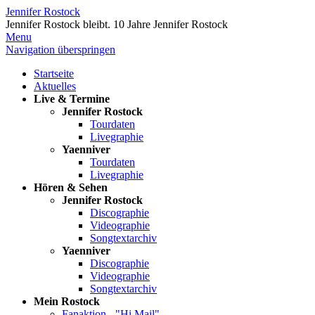
Jennifer Rostock
Jennifer Rostock bleibt.
10 Jahre Jennifer Rostock
Menu
Navigation überspringen
Startseite
Aktuelles
Live & Termine
Jennifer Rostock
Tourdaten
Livegraphie
Yaenniver
Tourdaten
Livegraphie
Hören & Sehen
Jennifer Rostock
Discographie
Videographie
Songtextarchiv
Yaenniver
Discographie
Videographie
Songtextarchiv
Mein Rostock
Fanaktion - "Hi Mail"