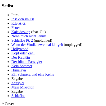
Setlist
Intro
Insekten im Eis
K.B.A.G.
Feuer
Kaleidoskop
(feat. Oli)
Nenn mich nicht Jenny
Schlaflos Pt. 2
(unplugged)
Wenn der Wodka zweimal klingelt
(unplugged)
Hollywood
Kopf oder Zahl
Der Kapitän
Der blinde Passagier
Kein Sommer
Himalaya
Ein Schmerz und eine Kehle
Zugabe
Zeitspiel
Mein Mikrofon
Zugabe
Schlaflos
* Cover