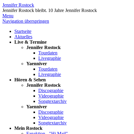
Jennifer Rostock
Jennifer Rostock bleibt.
10 Jahre Jennifer Rostock
Menu
Navigation überspringen
Startseite
Aktuelles
Live & Termine
Jennifer Rostock
Tourdaten
Livegraphie
Yaenniver
Tourdaten
Livegraphie
Hören & Sehen
Jennifer Rostock
Discographie
Videographie
Songtextarchiv
Yaenniver
Discographie
Videographie
Songtextarchiv
Mein Rostock
Fanaktion - "Hi Mail"