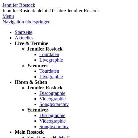
Jennifer Rostock
Jennifer Rostock bleibt.
10 Jahre Jennifer Rostock
Menu
Navigation überspringen
Startseite
Aktuelles
Live & Termine
Jennifer Rostock
Tourdaten
Livegraphie
Yaenniver
Tourdaten
Livegraphie
Hören & Sehen
Jennifer Rostock
Discographie
Videographie
Songtextarchiv
Yaenniver
Discographie
Videographie
Songtextarchiv
Mein Rostock
Fanaktion - "Hi Mail"