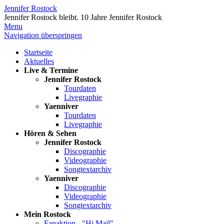
Jennifer Rostock
Jennifer Rostock bleibt.
10 Jahre Jennifer Rostock
Menu
Navigation überspringen
Startseite
Aktuelles
Live & Termine
Jennifer Rostock
Tourdaten
Livegraphie
Yaenniver
Tourdaten
Livegraphie
Hören & Sehen
Jennifer Rostock
Discographie
Videographie
Songtextarchiv
Yaenniver
Discographie
Videographie
Songtextarchiv
Mein Rostock
Fanaktion - "Hi Mail"