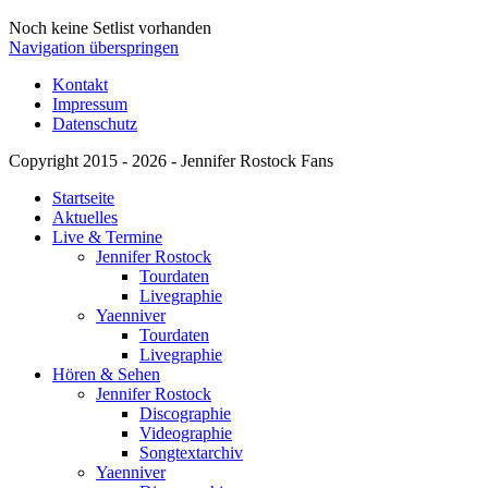
Noch keine Setlist vorhanden
Navigation überspringen
Kontakt
Impressum
Datenschutz
Copyright 2015 - 2026 - Jennifer Rostock Fans
Startseite
Aktuelles
Live & Termine
Jennifer Rostock
Tourdaten
Livegraphie
Yaenniver
Tourdaten
Livegraphie
Hören & Sehen
Jennifer Rostock
Discographie
Videographie
Songtextarchiv
Yaenniver