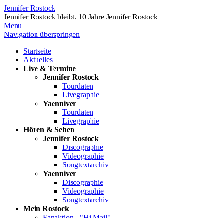
Jennifer Rostock
Jennifer Rostock bleibt.
10 Jahre Jennifer Rostock
Menu
Navigation überspringen
Startseite
Aktuelles
Live & Termine
Jennifer Rostock
Tourdaten
Livegraphie
Yaenniver
Tourdaten
Livegraphie
Hören & Sehen
Jennifer Rostock
Discographie
Videographie
Songtextarchiv
Yaenniver
Discographie
Videographie
Songtextarchiv
Mein Rostock
Fanaktion - "Hi Mail"