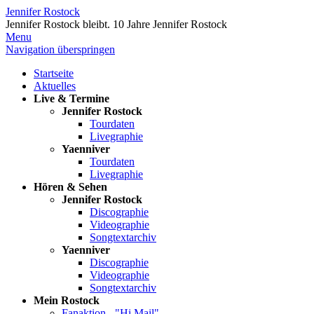
Jennifer Rostock
Jennifer Rostock bleibt.
10 Jahre Jennifer Rostock
Menu
Navigation überspringen
Startseite
Aktuelles
Live & Termine
Jennifer Rostock
Tourdaten
Livegraphie
Yaenniver
Tourdaten
Livegraphie
Hören & Sehen
Jennifer Rostock
Discographie
Videographie
Songtextarchiv
Yaenniver
Discographie
Videographie
Songtextarchiv
Mein Rostock
Fanaktion - "Hi Mail"