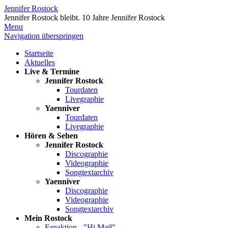
Jennifer Rostock
Jennifer Rostock bleibt.
10 Jahre Jennifer Rostock
Menu
Navigation überspringen
Startseite
Aktuelles
Live & Termine
Jennifer Rostock
Tourdaten
Livegraphie
Yaenniver
Tourdaten
Livegraphie
Hören & Sehen
Jennifer Rostock
Discographie
Videographie
Songtextarchiv
Yaenniver
Discographie
Videographie
Songtextarchiv
Mein Rostock
Fanaktion - "Hi Mail"