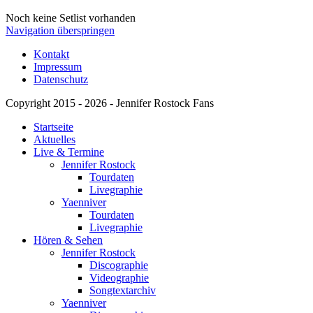
Noch keine Setlist vorhanden
Navigation überspringen
Kontakt
Impressum
Datenschutz
Copyright 2015 - 2026 - Jennifer Rostock Fans
Startseite
Aktuelles
Live & Termine
Jennifer Rostock
Tourdaten
Livegraphie
Yaenniver
Tourdaten
Livegraphie
Hören & Sehen
Jennifer Rostock
Discographie
Videographie
Songtextarchiv
Yaenniver