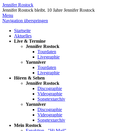
Jennifer Rostock
Jennifer Rostock bleibt.
10 Jahre Jennifer Rostock
Menu
Navigation überspringen
Startseite
Aktuelles
Live & Termine
Jennifer Rostock
Tourdaten
Livegraphie
Yaenniver
Tourdaten
Livegraphie
Hören & Sehen
Jennifer Rostock
Discographie
Videographie
Songtextarchiv
Yaenniver
Discographie
Videographie
Songtextarchiv
Mein Rostock
Fanaktion - "Hi Mail"