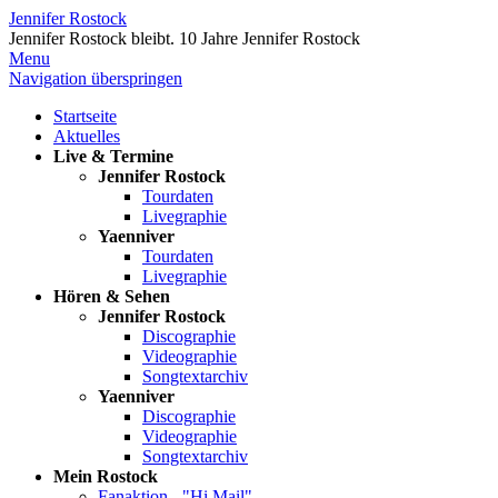
Jennifer Rostock
Jennifer Rostock bleibt.
10 Jahre Jennifer Rostock
Menu
Navigation überspringen
Startseite
Aktuelles
Live & Termine
Jennifer Rostock
Tourdaten
Livegraphie
Yaenniver
Tourdaten
Livegraphie
Hören & Sehen
Jennifer Rostock
Discographie
Videographie
Songtextarchiv
Yaenniver
Discographie
Videographie
Songtextarchiv
Mein Rostock
Fanaktion - "Hi Mail"