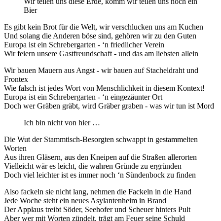
Wir teilen uns diese Erde, komm wir teilen uns noch ein
Bier
Es gibt kein Brot für die Welt, wir verschlucken uns am Kuchen
Und solang die Anderen böse sind, gehören wir zu den Guten
Europa ist ein Schrebergarten - ‘n friedlicher Verein
Wir feiern unsere Gastfreundschaft - und das am liebsten allein
Wir bauen Mauern aus Angst - wir bauen auf Stacheldraht und
Frontex
Wie falsch ist jedes Wort von Menschlichkeit in diesem Kontext!
Europa ist ein Schrebergarten - ‘n eingezäunter Ort
Doch wer Gräben gräbt, wird Gräber graben - was wir tun ist Mord
Ich bin nicht von hier …
Die Wut der Stammtisch-Besorgten schwappt in gestammelten
Worten
Aus ihren Gläsern, aus den Kneipen auf die Straßen allerorten
Vielleicht wär es leicht, die wahren Gründe zu ergründen
Doch viel leichter ist es immer noch ‘n Sündenbock zu finden
Also fackeln sie nicht lang, nehmen die Fackeln in die Hand
Jede Woche steht ein neues Asylantenheim in Brand
Der Applaus treibt Söder, Seehofer und Scheuer hinters Pult
Aber wer mit Worten zündelt, trägt am Feuer seine Schuld