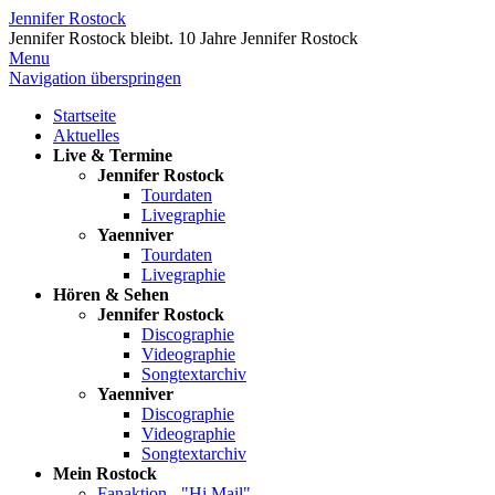
Jennifer Rostock
Jennifer Rostock bleibt.
10 Jahre Jennifer Rostock
Menu
Navigation überspringen
Startseite
Aktuelles
Live & Termine
Jennifer Rostock
Tourdaten
Livegraphie
Yaenniver
Tourdaten
Livegraphie
Hören & Sehen
Jennifer Rostock
Discographie
Videographie
Songtextarchiv
Yaenniver
Discographie
Videographie
Songtextarchiv
Mein Rostock
Fanaktion - "Hi Mail"