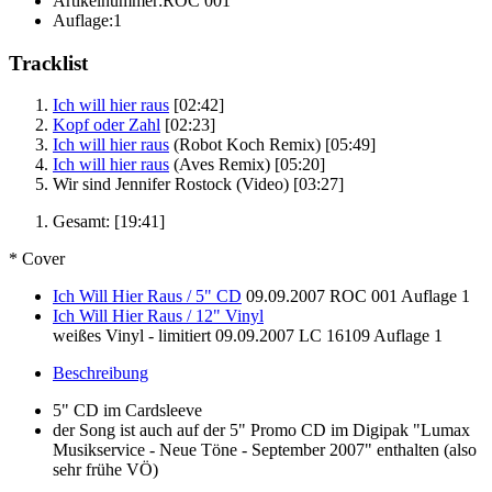
Artikelnummer:
ROC 001
Auflage:
1
Tracklist
Ich will hier raus
[02:42]
Kopf oder Zahl
[02:23]
Ich will hier raus
(Robot Koch Remix)
[05:49]
Ich will hier raus
(Aves Remix)
[05:20]
Wir sind Jennifer Rostock
(Video)
[03:27]
Gesamt:
[19:41]
* Cover
Ich Will Hier Raus / 5" CD
09.09.2007
ROC 001
Auflage 1
Ich Will Hier Raus / 12" Vinyl
weißes Vinyl - limitiert
09.09.2007
LC 16109
Auflage 1
Beschreibung
5" CD im Cardsleeve
der Song ist auch auf der 5" Promo CD im Digipak "Lumax
Musikservice - Neue Töne - September 2007" enthalten (also
sehr frühe VÖ)