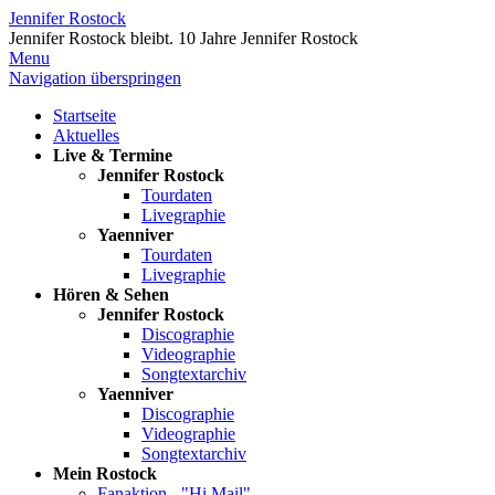
Jennifer Rostock
Jennifer Rostock bleibt.
10 Jahre Jennifer Rostock
Menu
Navigation überspringen
Startseite
Aktuelles
Live & Termine
Jennifer Rostock
Tourdaten
Livegraphie
Yaenniver
Tourdaten
Livegraphie
Hören & Sehen
Jennifer Rostock
Discographie
Videographie
Songtextarchiv
Yaenniver
Discographie
Videographie
Songtextarchiv
Mein Rostock
Fanaktion - "Hi Mail"