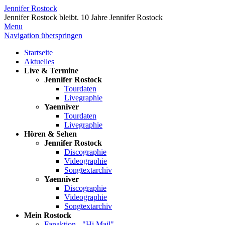
Jennifer Rostock
Jennifer Rostock bleibt.
10 Jahre Jennifer Rostock
Menu
Navigation überspringen
Startseite
Aktuelles
Live & Termine
Jennifer Rostock
Tourdaten
Livegraphie
Yaenniver
Tourdaten
Livegraphie
Hören & Sehen
Jennifer Rostock
Discographie
Videographie
Songtextarchiv
Yaenniver
Discographie
Videographie
Songtextarchiv
Mein Rostock
Fanaktion - "Hi Mail"