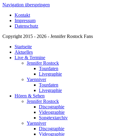
Navigation überspringen
Kontakt
Impressum
Datenschutz
Copyright 2015 - 2026 - Jennifer Rostock Fans
Startseite
Aktuelles
Live & Termine
Jennifer Rostock
Tourdaten
Livegraphie
Yaenniver
Tourdaten
Livegraphie
Hören & Sehen
Jennifer Rostock
Discographie
Videographie
Songtextarchiv
Yaenniver
Discographie
Videographie