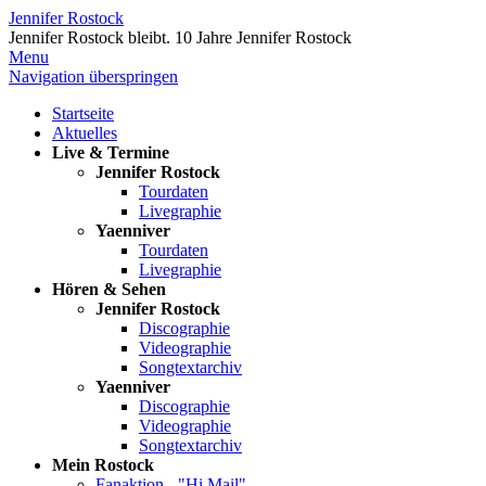
Jennifer Rostock
Jennifer Rostock bleibt.
10 Jahre Jennifer Rostock
Menu
Navigation überspringen
Startseite
Aktuelles
Live & Termine
Jennifer Rostock
Tourdaten
Livegraphie
Yaenniver
Tourdaten
Livegraphie
Hören & Sehen
Jennifer Rostock
Discographie
Videographie
Songtextarchiv
Yaenniver
Discographie
Videographie
Songtextarchiv
Mein Rostock
Fanaktion - "Hi Mail"