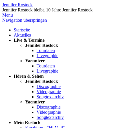
Jennifer Rostock
Jennifer Rostock bleibt.
10 Jahre Jennifer Rostock
Menu
Navigation überspringen
Startseite
Aktuelles
Live & Termine
Jennifer Rostock
Tourdaten
Livegraphie
Yaenniver
Tourdaten
Livegraphie
Hören & Sehen
Jennifer Rostock
Discographie
Videographie
Songtextarchiv
Yaenniver
Discographie
Videographie
Songtextarchiv
Mein Rostock
Fanaktion - "Hi Mail"